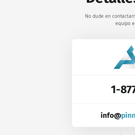
No dude en contactarn
equipo e
1-87
info@
pin